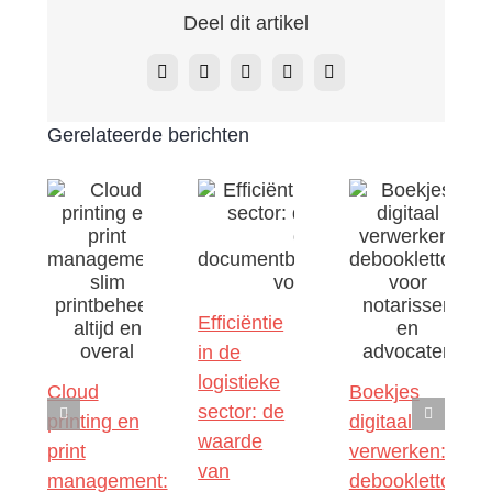
Deel dit artikel
Facebook
X
LinkedIn
WhatsApp
E-
mail
Gerelateerde berichten
Efficiëntie
in de
logistieke
Cloud
Boekjes
sector: de
printing en
digitaal
waarde
print
verwerken:
van
management:
debooklettool