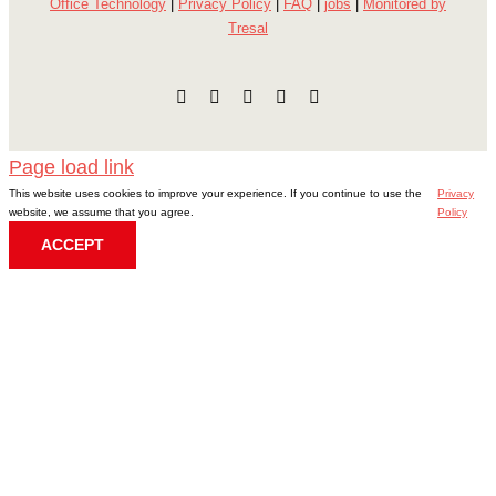
Office Technology
|
Privacy Policy
|
FAQ
|
jobs
|
Monitored by
Tresal
Facebook
Instagram
E-
LinkedIn
YouTube
mail
Page load link
This website uses cookies to improve your experience. If you continue to use the
Privacy
website, we assume that you agree.
Policy
ACCEPT