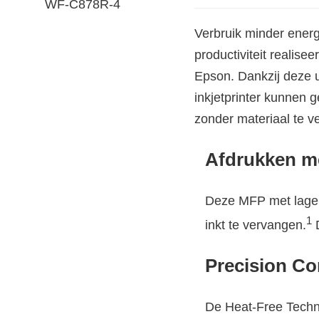
Verbruik minder energ
productiviteit reali
Epson. Dankzij deze u
inkjetprinter kunnen 
zonder materiaal te v
Afdrukken m
Deze MFP met lage in
1
inkt te vervangen.
D
Precision Co
De Heat-Free Techno